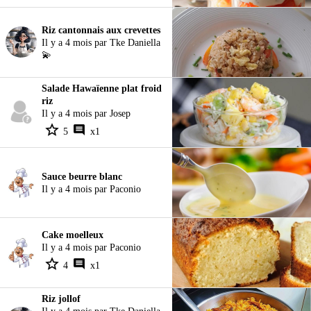
Riz cantonnais aux crevettes
Il y a 4 mois par Tke Daniella
💫
Salade Hawaïenne plat froid
riz
Il y a 4 mois par Josep
5
x1
Sauce beurre blanc
Il y a 4 mois par Paconio
Cake moelleux
Il y a 4 mois par Paconio
4
x1
Riz jollof