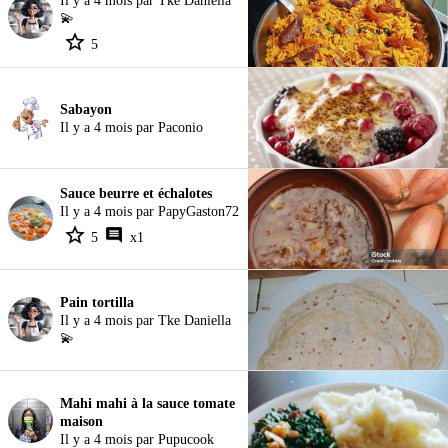
Il y a 4 mois par Tke Daniella
💫
5
Sabayon
Il y a 4 mois par Paconio
Sauce beurre et échalotes
Il y a 4 mois par PapyGaston72
5
x1
Pain tortilla
Il y a 4 mois par Tke Daniella
💫
Mahi mahi à la sauce tomate
maison
Il y a 4 mois par Pupucook