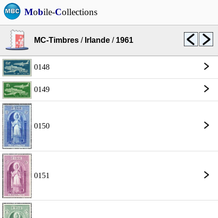
M
o
b
ile-
C
ollections
MC-Timbres
/
Irlande
/
1961
0148
0149
0150
0151