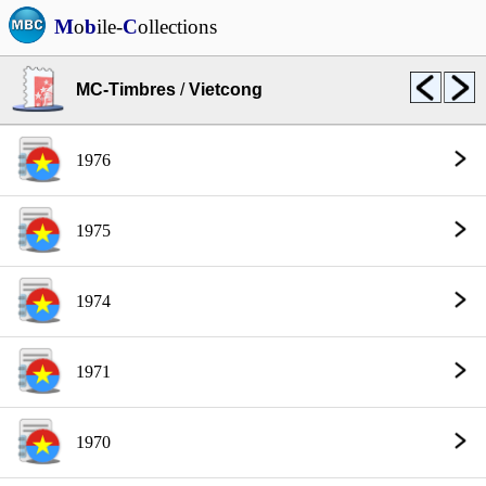
M
o
b
ile-
C
ollections
MC-Timbres
/
Vietcong
1976
1975
1974
1971
1970