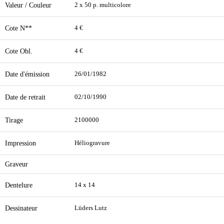
Valeur / Couleur
2 x 50 p. multicolore
Cote N**
4 €
Cote Obl.
4 €
Date d'émission
26/01/1982
Date de retrait
02/10/1990
Tirage
2100000
Impression
Héliogravure
Graveur
Dentelure
14 x 14
Dessinateur
Lüders Lutz