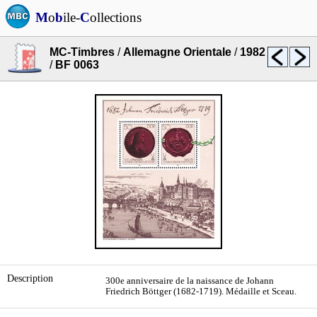
M
o
b
ile-
C
ollections
MC-Timbres
/
Allemagne Orientale
/
1982
/
BF 0063
Description
300e anniversaire de la naissance de Johann
Friedrich Böttger (1682-1719). Médaille et Sceau.