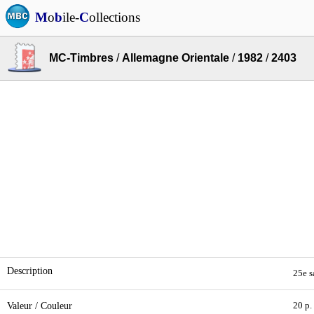
M
o
b
ile-
C
ollections
MC-Timbres
/
Allemagne Orientale
/
1982
/
2403
Description
25e s
Valeur / Couleur
20 p.