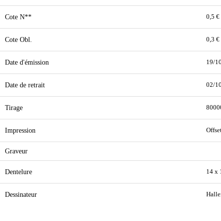
Cote N**
0,5 €
Cote Obl.
0,3 €
Date d'émission
19/1
Date de retrait
02/1
Tirage
8000
Impression
Offse
Graveur
Dentelure
14 x 
Dessinateur
Halle