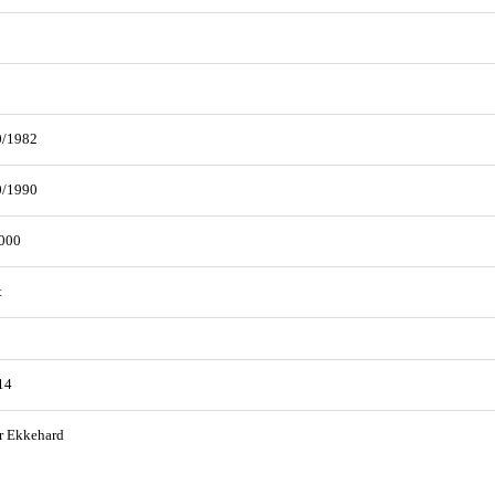
0/1982
0/1990
000
t
14
r Ekkehard