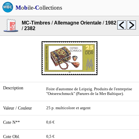
M
o
b
ile-
C
ollections
MC-Timbres
/
Allemagne Orientale
/
1982
/
2382
Description
Foire d'automne de Leipzig. Produits de l'entreprise
"Ostseeschmuck" (Parures de la Mer Baltique).
Valeur / Couleur
25 p. multicolore et argent
Cote N**
0,6 €
Cote Obl.
0,5 €