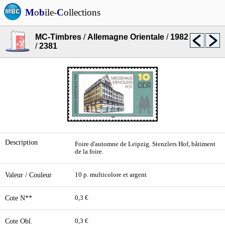
M
o
b
ile-
C
ollections
MC-Timbres
/
Allemagne Orientale
/
1982
/
2381
Description
Foire d'automne de Leipzig. Stenzlers Hof, bâtiment
de la foire.
Valeur / Couleur
10 p. multicolore et argent
Cote N**
0,3 €
Cote Obl.
0,3 €