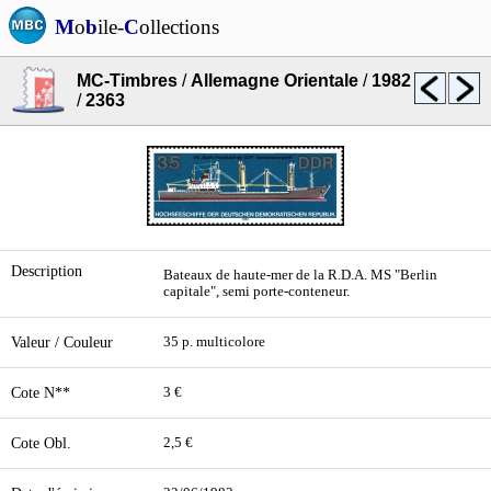
M
o
b
ile-
C
ollections
MC-Timbres
/
Allemagne Orientale
/
1982
/
2363
Description
Bateaux de haute-mer de la R.D.A. MS "Berlin
capitale", semi porte-conteneur.
Valeur / Couleur
35 p. multicolore
Cote N**
3 €
Cote Obl.
2,5 €