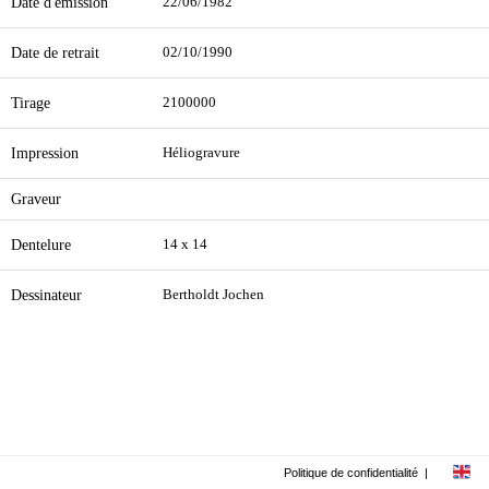
Date d'émission
22/06/1982
Date de retrait
02/10/1990
Tirage
2100000
Impression
Héliogravure
Graveur
Dentelure
14 x 14
Dessinateur
Bertholdt Jochen
Politique de confidentialité
|