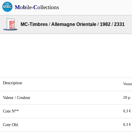
M
o
b
ile-
C
ollections
MC-Timbres
/
Allemagne Orientale
/
1982
/
2331
Description
Vente
Valeur / Couleur
20 p.
Cote N**
0,3 €
Cote Obl.
0,3 €