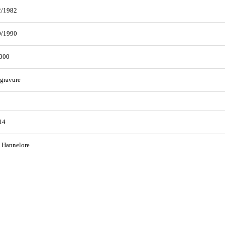
2/1982
0/1990
000
gravure
14
 Hannelore