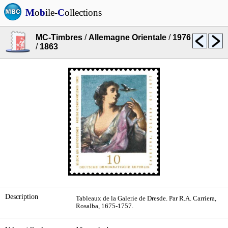
M
o
b
ile-
C
ollections
MC-Timbres
/
Allemagne Orientale
/
1976
/
1863
Description
Tableaux de la Galerie de Dresde. Par R.A. Carriera,
Rosalba, 1675-1757.