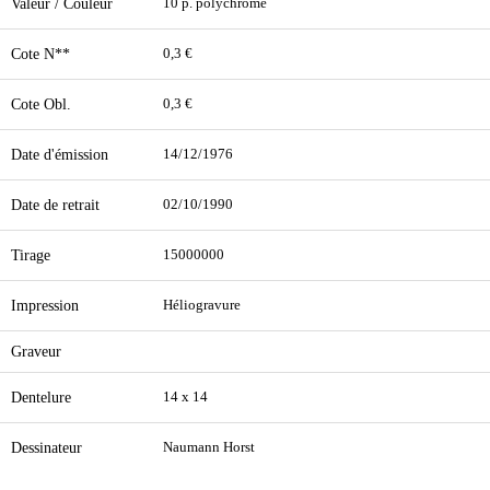
Valeur / Couleur
10 p. polychrome
Cote N**
0,3 €
Cote Obl.
0,3 €
Date d'émission
14/12/1976
Date de retrait
02/10/1990
Tirage
15000000
Impression
Héliogravure
Graveur
Dentelure
14 x 14
Dessinateur
Naumann Horst