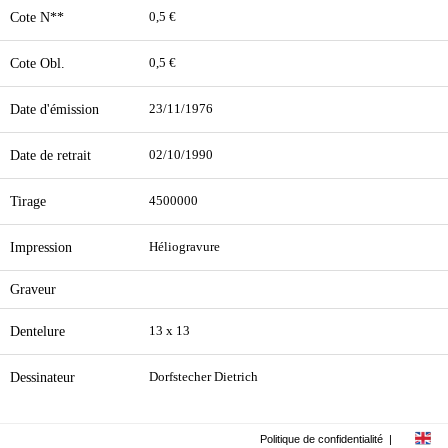
Cote N**
0,5 €
Cote Obl.
0,5 €
Date d'émission
23/11/1976
Date de retrait
02/10/1990
Tirage
4500000
Impression
Héliogravure
Graveur
Dentelure
13 x 13
Dessinateur
Dorfstecher Dietrich
Politique de confidentialité
|