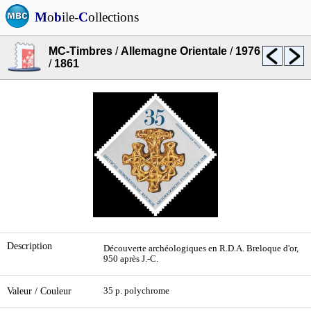
M
o
b
ile-
C
ollections
MC-Timbres
/
Allemagne Orientale
/
1976
/
1861
Description
Découverte archéologiques en R.D.A. Breloque d'or,
950 après J.-C.
Valeur / Couleur
35 p. polychrome