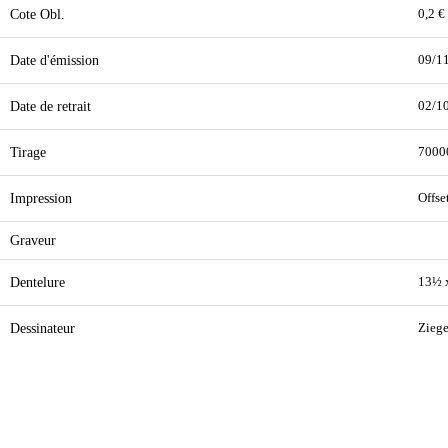
Cote Obl.
0,2 €
Date d'émission
09/1
Date de retrait
02/1
Tirage
7000
Impression
Offse
Graveur
Dentelure
13½ 
Dessinateur
Ziege