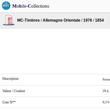
M
o
b
ile-
C
ollections
MC-Timbres
/
Allemagne Orientale
/
1976
/
1854
Description
Poiss
Valeur / Couleur
20 p.
Cote N**
0,3 €