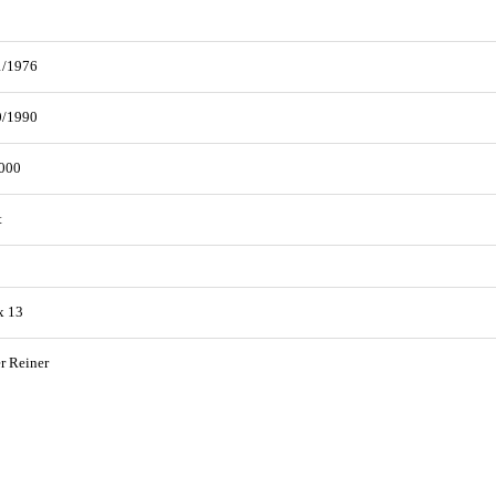
1/1976
0/1990
000
t
x 13
r Reiner