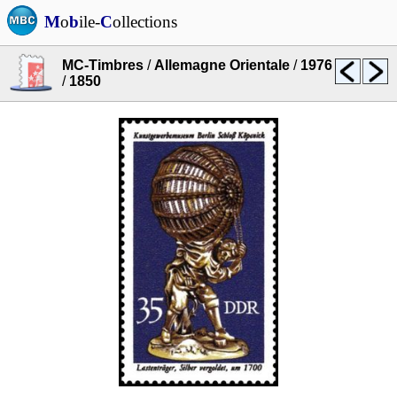
M
o
b
ile-
C
ollections
MC-Timbres
/
Allemagne Orientale
/
1976
/
1850