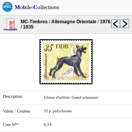
M
o
b
ile-
C
ollections
MC-Timbres
/
Allemagne Orientale
/
1976
/
1835
Description
Chiens d'utilités. Grand schnauzer.
Valeur / Couleur
35 p. polychrome
Cote N**
0,3 €