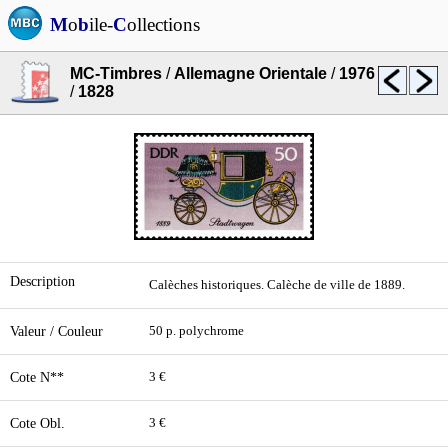
M
o
b
ile-
C
ollections
MC-Timbres
/
Allemagne Orientale
/
1976
/
1828
Description
Calèches historiques. Calèche de ville de 1889.
Valeur / Couleur
50 p. polychrome
Cote N**
3 €
Cote Obl.
3 €