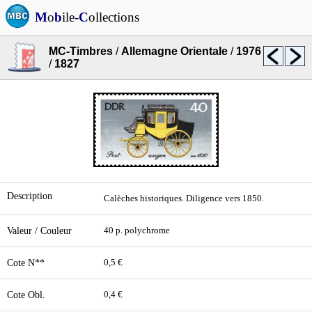
M
o
b
ile-
C
ollections
MC-Timbres
/
Allemagne Orientale
/
1976
/
1827
Description
Calèches historiques. Diligence vers 1850.
Valeur / Couleur
40 p. polychrome
Cote N**
0,5 €
Cote Obl.
0,4 €