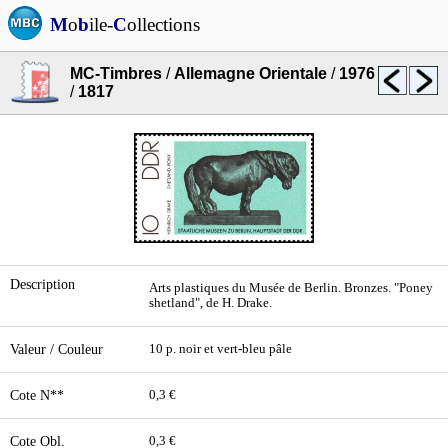
M
o
b
ile-
C
ollections
MC-Timbres
/
Allemagne Orientale
/
1976
/
1817
Description
Arts plastiques du Musée de Berlin. Bronzes. "Poney
shetland", de H. Drake.
Valeur / Couleur
10 p. noir et vert-bleu pâle
Cote N**
0,3 €
Cote Obl.
0,3 €