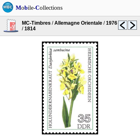
M
o
b
ile-
C
ollections
MC-Timbres
/
Allemagne Orientale
/
1976
/
1814