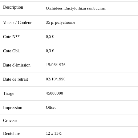
Description
Orchidées. Dactylorhiza sambucina.
Valeur / Couleur
35 p. polychrome
Cote N**
0,5 €
Cote Obl.
0,3 €
Date d'émission
15/06/1976
Date de retrait
02/10/1990
Tirage
45000000
Impression
Offset
Graveur
Dentelure
12 x 13½