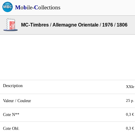
M
o
b
ile-
C
ollections
MC-Timbres
/
Allemagne Orientale
/
1976
/
1806
Description
XXIe 
Valeur / Couleur
25 p.
Cote N**
0,3 €
Cote Obl.
0,3 €