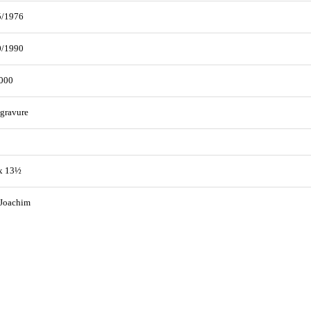
5/1976
0/1990
000
gravure
x 13½
 Joachim