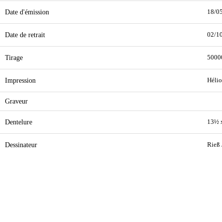
Date d'émission
18/0
Date de retrait
02/1
Tirage
5000
Impression
Hélio
Graveur
Dentelure
13½ 
Dessinateur
Rieß