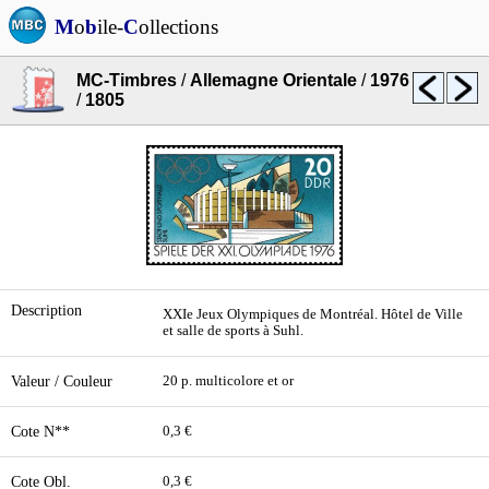
M
o
b
ile-
C
ollections
MC-Timbres
/
Allemagne Orientale
/
1976
/
1805
Description
XXIe Jeux Olympiques de Montréal. Hôtel de Ville
et salle de sports à Suhl.
Valeur / Couleur
20 p. multicolore et or
Cote N**
0,3 €
Cote Obl.
0,3 €