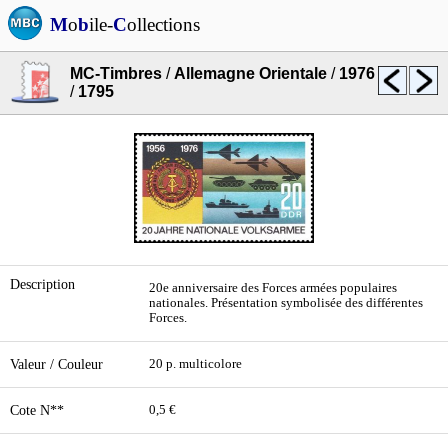
M
o
b
ile-
C
ollections
MC-Timbres
/
Allemagne Orientale
/
1976
/
1795
Description
20e anniversaire des Forces armées populaires
nationales. Présentation symbolisée des différentes
Forces.
Valeur / Couleur
20 p. multicolore
Cote N**
0,5 €