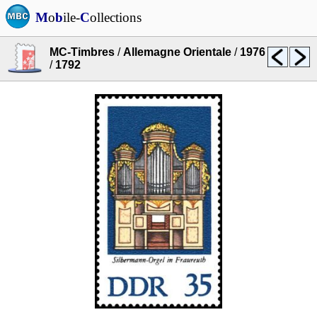
M
o
b
ile-
C
ollections
MC-Timbres
/
Allemagne Orientale
/
1976
/
1792