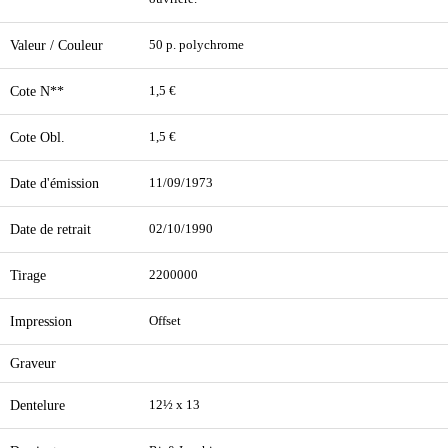
Valeur / Couleur
50 p. polychrome
Cote N**
1,5 €
Cote Obl.
1,5 €
Date d'émission
11/09/1973
Date de retrait
02/10/1990
Tirage
2200000
Impression
Offset
Graveur
Dentelure
12½ x 13