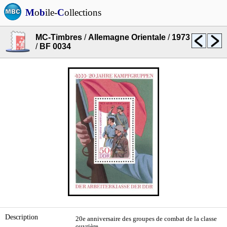
M
o
b
ile-
C
ollections
MC-Timbres
/
Allemagne Orientale
/
1973
/
BF 0034
Description
20e anniversaire des groupes de combat de la classe
ouvrière.