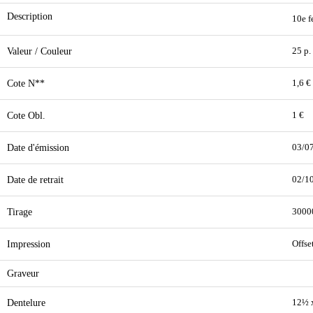
Description
10e f
Valeur / Couleur
25 p.
Cote N**
1,6 €
Cote Obl.
1 €
Date d'émission
03/0
Date de retrait
02/1
Tirage
3000
Impression
Offse
Graveur
Dentelure
12½ 