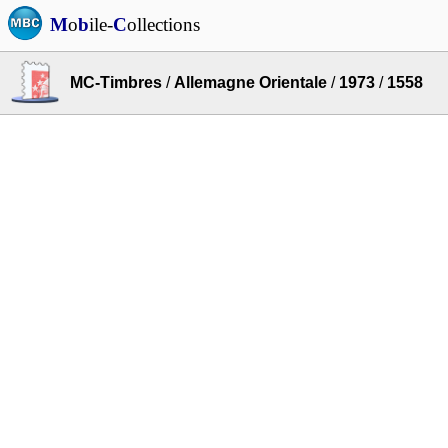
M
o
b
ile-
C
ollections
MC-Timbres
/
Allemagne Orientale
/
1973
/
1558