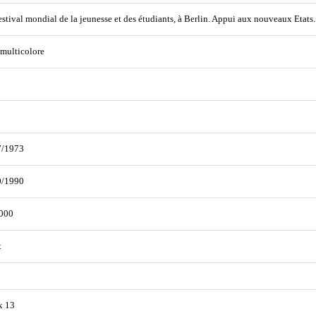
estival mondial de la jeunesse et des étudiants, à Berlin. Appui aux nouveaux Etats.
 multicolore
7/1973
0/1990
000
t
x 13