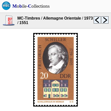
M
o
b
ile-
C
ollections
MC-Timbres
/
Allemagne Orientale
/
1973
/
1551