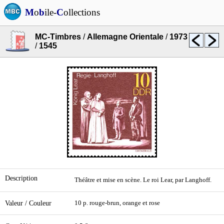
M
o
b
ile-
C
ollections
MC-Timbres
/
Allemagne Orientale
/
1973
/
1545
Description
Théâtre et mise en scène. Le roi Lear, par Langhoff.
Valeur / Couleur
10 p. rouge-brun, orange et rose