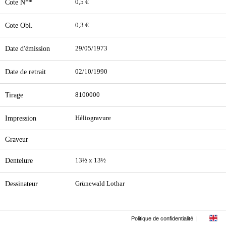
Cote N**
0,5 €
Cote Obl.
0,3 €
Date d'émission
29/05/1973
Date de retrait
02/10/1990
Tirage
8100000
Impression
Héliogravure
Graveur
Dentelure
13½ x 13½
Dessinateur
Grünewald Lothar
Politique de confidentialité
|