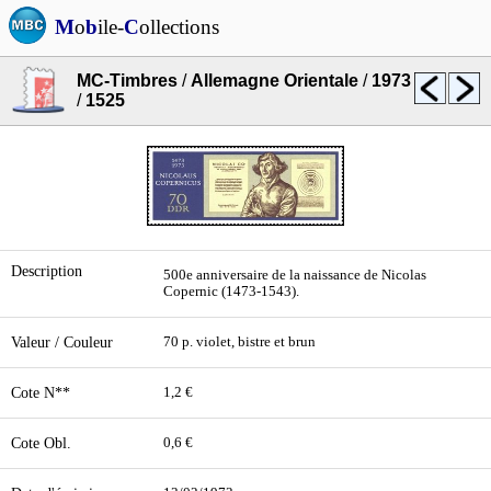
M
o
b
ile-
C
ollections
MC-Timbres
/
Allemagne Orientale
/
1973
/
1525
Description
500e anniversaire de la naissance de Nicolas
Copernic (1473-1543).
Valeur / Couleur
70 p. violet, bistre et brun
Cote N**
1,2 €
Cote Obl.
0,6 €