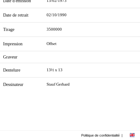
Date d'émission
13/02/1973
Date de retrait
02/10/1990
Tirage
3500000
Impression
Offset
Graveur
Dentelure
13½ x 13
Dessinateur
Stauf Gerhard
Politique de confidentialité
|