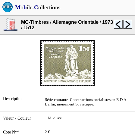
M
o
b
ile-
C
ollections
MC-Timbres
/
Allemagne Orientale
/
1973
/
1512
Description
Série courante. Constructions socialistes en R.D.A.
Berlin, monument Soviétique.
Valeur / Couleur
1 M. olive
Cote N**
2 €