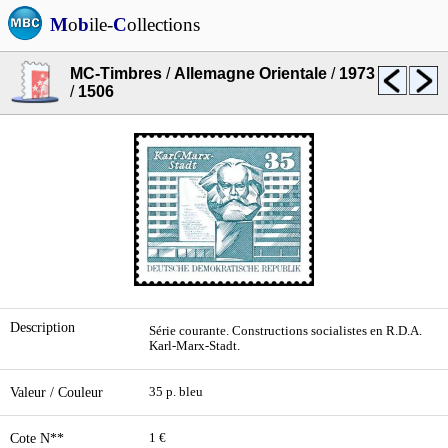
M
o
b
ile-
C
ollections
MC-Timbres
/
Allemagne Orientale
/
1973
/
1506
Description
Série courante. Constructions socialistes en R.D.A.
Karl-Marx-Stadt.
Valeur / Couleur
35 p. bleu
Cote N**
1 €