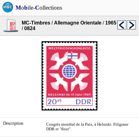
M
o
b
ile-
C
ollections
MC-Timbres
/
Allemagne Orientale
/
1965
/
0824
Description
Congrès mondial de la Paix, à Helsinki. Filigrane
DDR et "fleur".