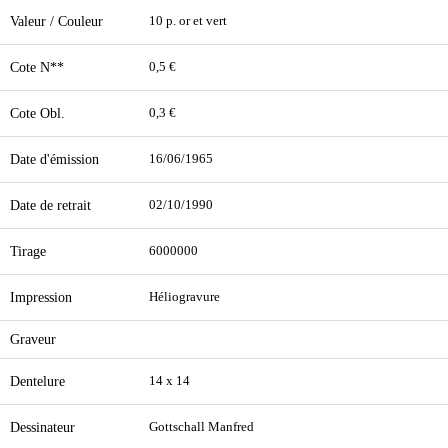
Valeur / Couleur
10 p. or et vert
Cote N**
0,5 €
Cote Obl.
0,3 €
Date d'émission
16/06/1965
Date de retrait
02/10/1990
Tirage
6000000
Impression
Héliogravure
Graveur
Dentelure
14 x 14
Dessinateur
Gottschall Manfred