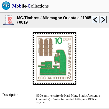
M
o
b
ile-
C
ollections
MC-Timbres
/
Allemagne Orientale
/
1965
/
0819
Description
800e anniversaire de Karl-Marx-Stadt (Ancienne
Chemnitz). Centre industriel. Filigrane DDR et
"fleur".