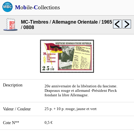
M
o
b
ile-
C
ollections
MC-Timbres
/
Allemagne Orientale
/
1965
/
0808
Description
20e anniversaire de la libération du fascisme.
Drapeaux rouge et allemand -Président Pieck
fondant la libre Allemagne.
Valeur / Couleur
25 p. + 10 p. rouge, jaune et vert
Cote N**
0,5 €