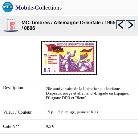
M
o
b
ile-
C
ollections
MC-Timbres
/
Allemagne Orientale
/
1965
/
0806
Description
20e anniversaire de la libération du fascisme.
Drapeaux rouge et allemand -Brigade en Espagne.
Filigrane DDR et "fleur".
Valeur / Couleur
15 p. + 5 p. rouge, jaune et lilas
Cote N**
0,5 €