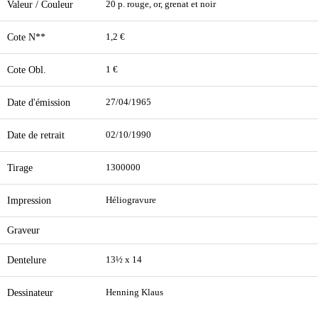
Valeur / Couleur
20 p. rouge, or, grenat et noir
Cote N**
1,2 €
Cote Obl.
1 €
Date d'émission
27/04/1965
Date de retrait
02/10/1990
Tirage
1300000
Impression
Héliogravure
Graveur
Dentelure
13½ x 14
Dessinateur
Henning Klaus