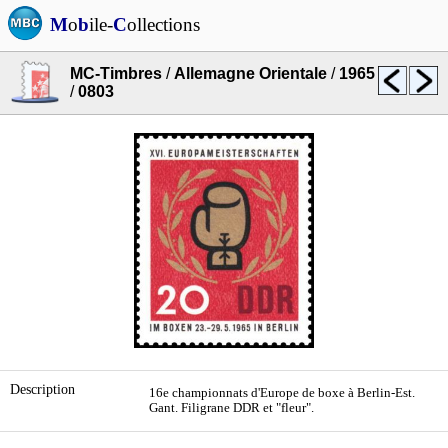
M
o
b
ile-
C
ollections
MC-Timbres
/
Allemagne Orientale
/
1965
/
0803
Description
16e championnats d'Europe de boxe à Berlin-Est.
Gant. Filigrane DDR et "fleur".