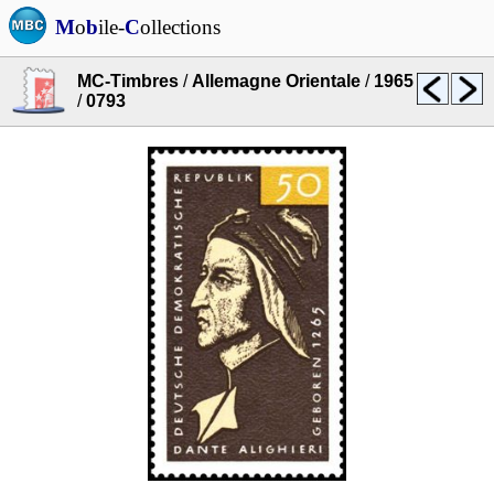
M
o
b
ile-
C
ollections
MC-Timbres
/
Allemagne Orientale
/
1965
/
0793