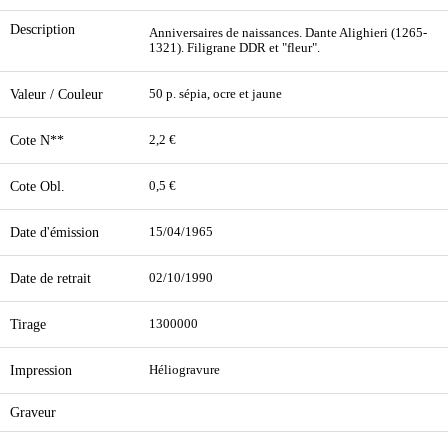
Description
Anniversaires de naissances. Dante Alighieri (1265-
1321). Filigrane DDR et "fleur".
Valeur / Couleur
50 p. sépia, ocre et jaune
Cote N**
2,2 €
Cote Obl.
0,5 €
Date d'émission
15/04/1965
Date de retrait
02/10/1990
Tirage
1300000
Impression
Héliogravure
Graveur