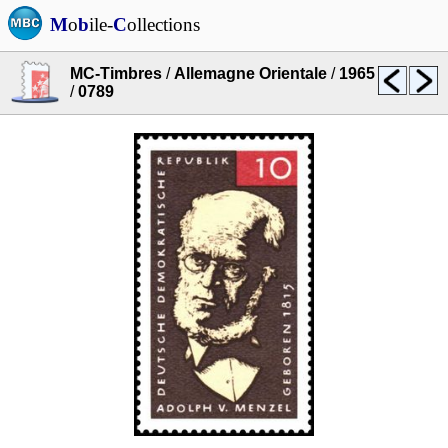
M
o
b
ile-
C
ollections
MC-Timbres
/
Allemagne Orientale
/
1965
/
0789