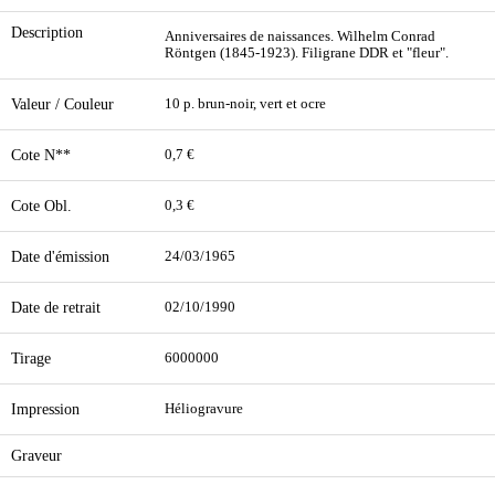
Description
Anniversaires de naissances. Wilhelm Conrad
Röntgen (1845-1923). Filigrane DDR et "fleur".
Valeur / Couleur
10 p. brun-noir, vert et ocre
Cote N**
0,7 €
Cote Obl.
0,3 €
Date d'émission
24/03/1965
Date de retrait
02/10/1990
Tirage
6000000
Impression
Héliogravure
Graveur