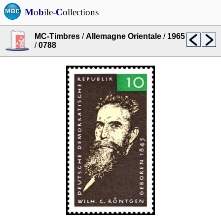
M
o
b
ile-
C
ollections
MC-Timbres
/
Allemagne Orientale
/
1965
/
0788