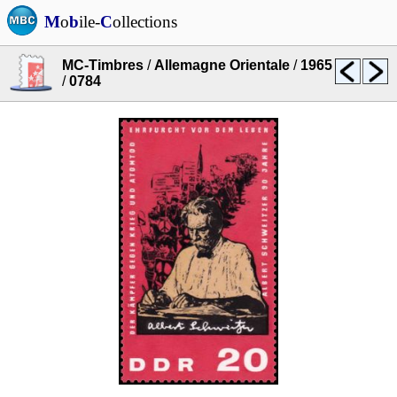
M
o
b
ile-
C
ollections
MC-Timbres
/
Allemagne Orientale
/
1965
/
0784