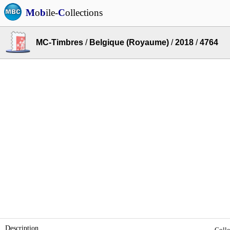
M
o
b
ile-
C
ollections
MC-Timbres
/
Belgique (Royaume)
/
2018
/
4764
Description