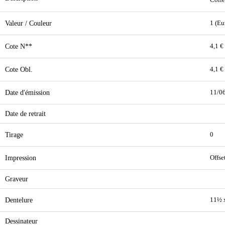
Colle
Valeur / Couleur
1 (Eu
Cote N**
4,1 €
Cote Obl.
4,1 €
Date d'émission
11/0
Date de retrait
Tirage
0
Impression
Offse
Graveur
Dentelure
11½ 
Dessinateur