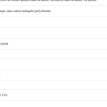
ction de formes spirales dans la nature. Géométrie dans la nature. La spirale.
rope, sans valeur indiquée) polychrome
6/2018
t
x 11½