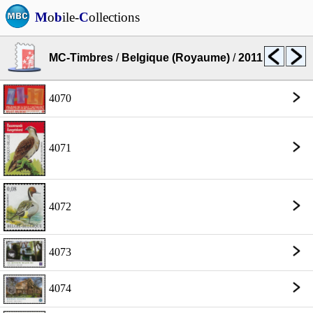
M
o
b
ile-
C
ollections
MC-Timbres
/
Belgique (Royaume)
/
2011
4070
4071
4072
4073
4074