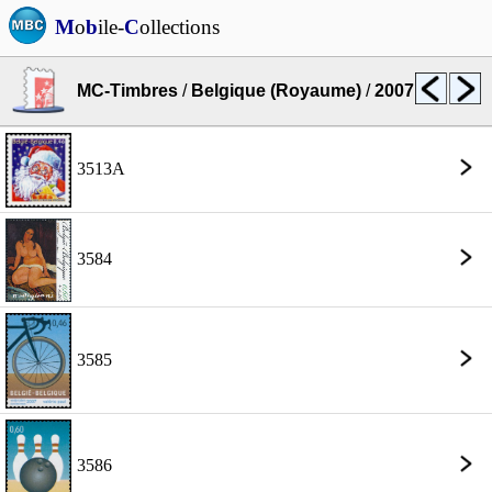
M
o
b
ile-
C
ollections
MC-Timbres
/
Belgique (Royaume)
/
2007
3513A
3584
3585
3586