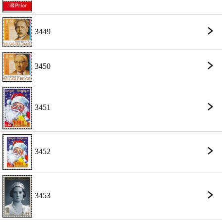
3449
3450
3451
3452
3453