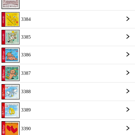
3384
3385
3386
3387
3388
3389
3390