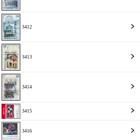
3412
3413
3414
3415
3416