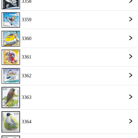
3358
3359
3360
3361
3362
3363
3364