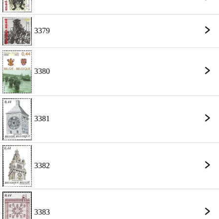
3379
3380
3381
3382
3383