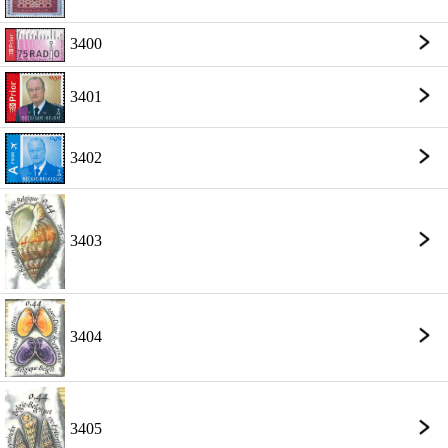
3400
3401
3402
3403
3404
3405