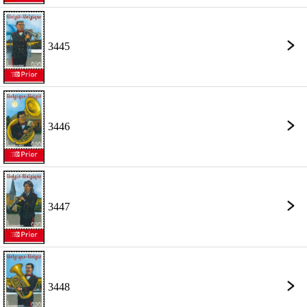
3445
3446
3447
3448