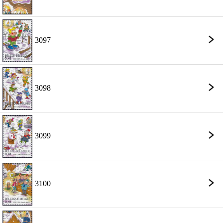
3097
3098
3099
3100