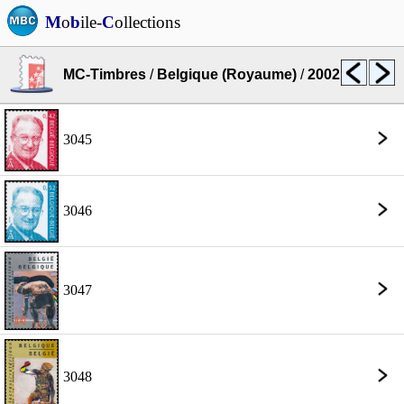
M
o
b
ile-
C
ollections
MC-Timbres
/
Belgique (Royaume)
/
2002
3045
3046
3047
3048