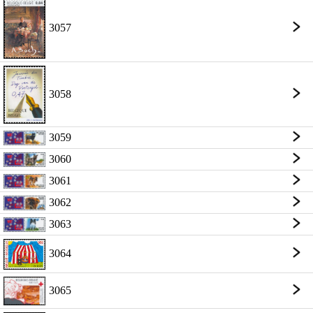
3057
3058
3059
3060
3061
3062
3063
3064
3065