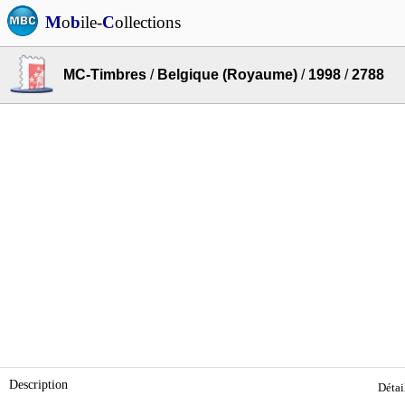
M
o
b
ile-
C
ollections
MC-Timbres
/
Belgique (Royaume)
/
1998
/
2788
Description
Détai