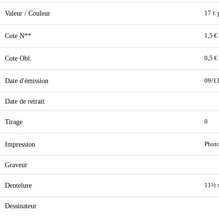
Valeur / Couleur
17 f.
Cote N**
1,5 €
Cote Obl.
0,5 €
Date d'émission
09/1
Date de retrait
Tirage
0
Impression
Phot
Graveur
Dentelure
11½ 
Dessinateur