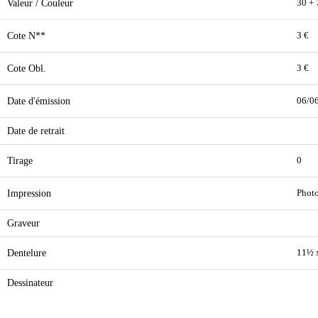
Valeur / Couleur
30 + 
Cote N**
3 €
Cote Obl.
3 €
Date d'émission
06/0
Date de retrait
Tirage
0
Impression
Phot
Graveur
Dentelure
11½ 
Dessinateur