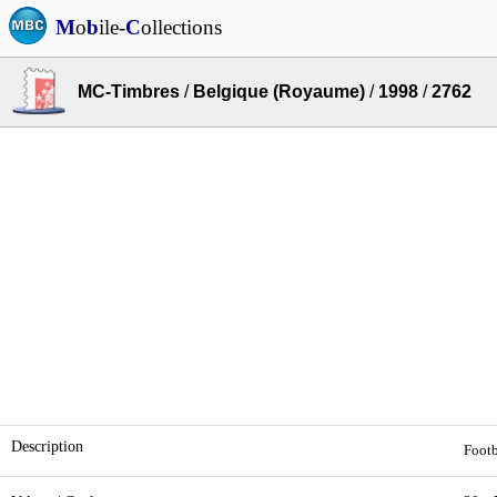
M
o
b
ile-
C
ollections
MC-Timbres
/
Belgique (Royaume)
/
1998
/
2762
Description
Footb