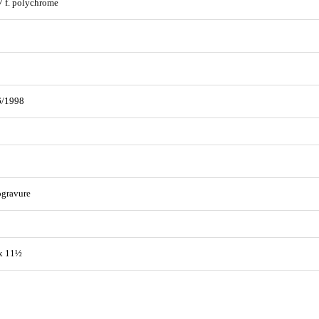
7 f. polychrome
6/1998
ogravure
x 11½