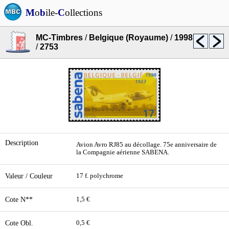
M
o
b
ile-
C
ollections
MC-Timbres
/
Belgique (Royaume)
/
1998
/
2753
Description
Avion Avro RJ85 au décollage. 75e anniversaire de
la Compagnie aérienne SABENA.
Valeur / Couleur
17 f. polychrome
Cote N**
1,5 €
Cote Obl.
0,5 €