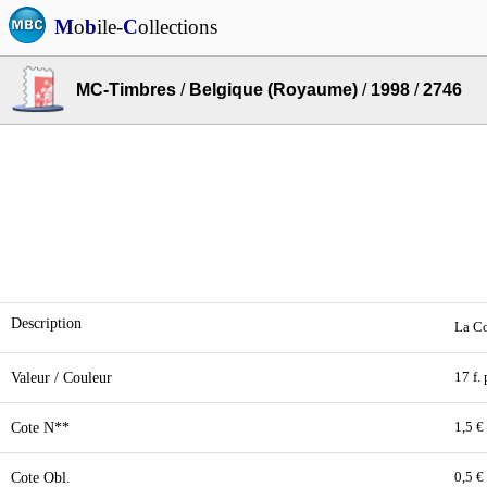
M
o
b
ile-
C
ollections
MC-Timbres
/
Belgique (Royaume)
/
1998
/
2746
Description
La Co
Valeur / Couleur
17 f.
Cote N**
1,5 €
Cote Obl.
0,5 €