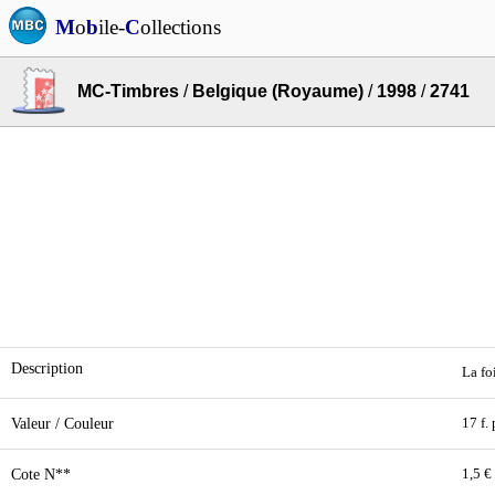
M
o
b
ile-
C
ollections
MC-Timbres
/
Belgique (Royaume)
/
1998
/
2741
Description
La fo
Valeur / Couleur
17 f.
Cote N**
1,5 €