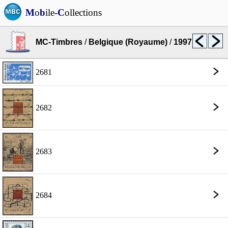
M
o
b
ile-
C
ollections
MC-Timbres
/
Belgique (Royaume)
/
1997
2681
2682
2683
2684