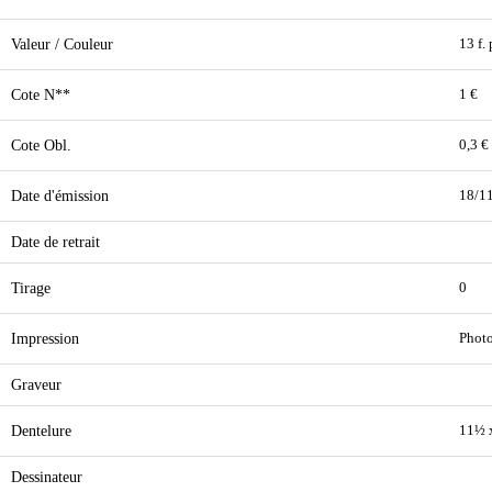
Valeur / Couleur
13 f.
Cote N**
1 €
Cote Obl.
0,3 €
Date d'émission
18/1
Date de retrait
Tirage
0
Impression
Phot
Graveur
Dentelure
11½ 
Dessinateur