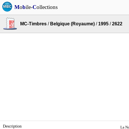
M
o
b
ile-
C
ollections
MC-Timbres
/
Belgique (Royaume)
/
1995
/
2622
Description
La Na